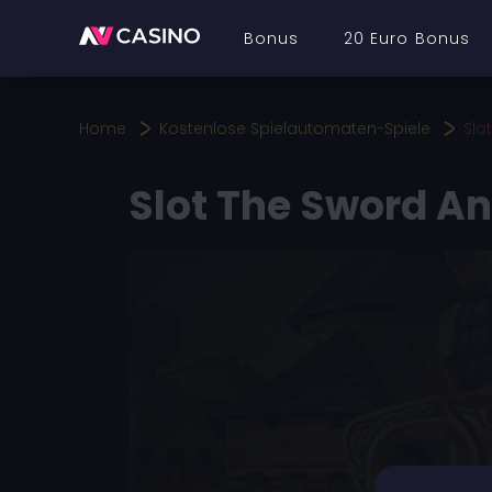
Bonus
20 Euro Bonus
Home
Kostenlose Spielautomaten-Spiele
Slo
Slot The Sword An