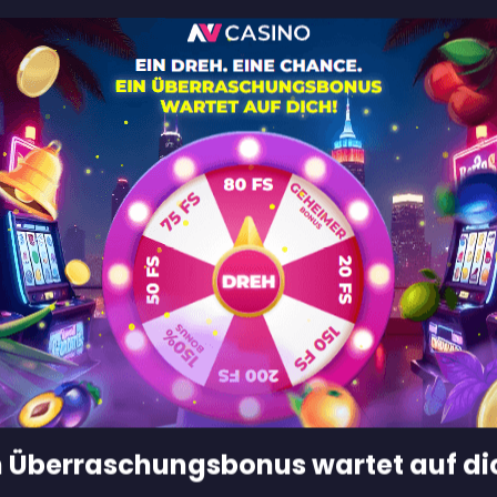
Kostenlos spielen
n Überraschungsbonus wartet auf di