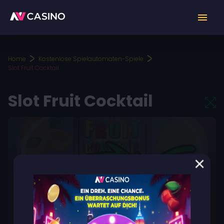
Home
Kostenlose Spielautomaten-Spiele
Slot Fruit Cocktail
Slot Fruit Cocktail
×